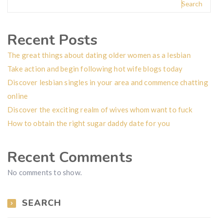
Search
Recent Posts
The great things about dating older women as a lesbian
Take action and begin following hot wife blogs today
Discover lesbian singles in your area and commence chatting
online
Discover the exciting realm of wives whom want to fuck
How to obtain the right sugar daddy date for you
Recent Comments
No comments to show.
SEARCH