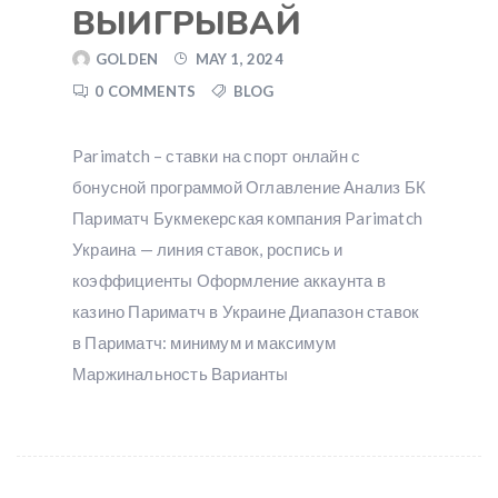
ВЫИГРЫВАЙ
GOLDEN
MAY 1, 2024
0 COMMENTS
BLOG
Parimatch – ставки на спорт онлайн с
бонусной программой Оглавление Анализ БК
Париматч Букмекерская компания Parimatch
Украина — линия ставок, роспись и
коэффициенты Оформление аккаунта в
казино Париматч в Украине Диапазон ставок
в Париматч: минимум и максимум
Маржинальность Варианты