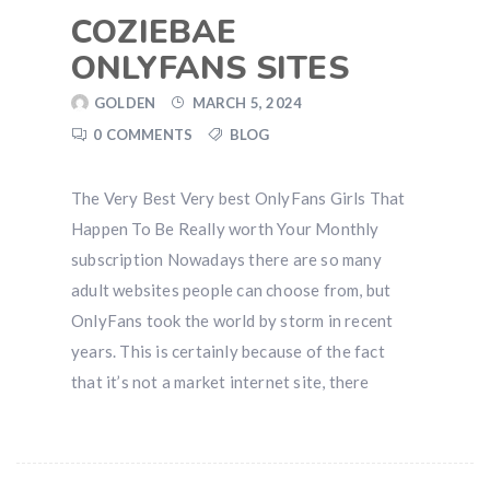
COZIEBAE
ONLYFANS SITES
GOLDEN
MARCH 5, 2024
0 COMMENTS
BLOG
The Very Best Very best OnlyFans Girls That
Happen To Be Really worth Your Monthly
subscription Nowadays there are so many
adult websites people can choose from, but
OnlyFans took the world by storm in recent
years. This is certainly because of the fact
that it’s not a market internet site, there